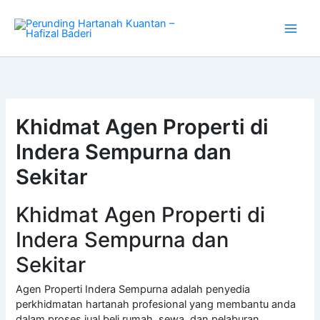
Skip
to
content
Khidmat Agen Properti di
Indera Sempurna dan
Sekitar
Khidmat Agen Properti di
Indera Sempurna dan
Sekitar
Agen Properti Indera Sempurna adalah penyedia
perkhidmatan hartanah profesional yang membantu anda
dalam proses jual beli rumah, sewa, dan pelaburan