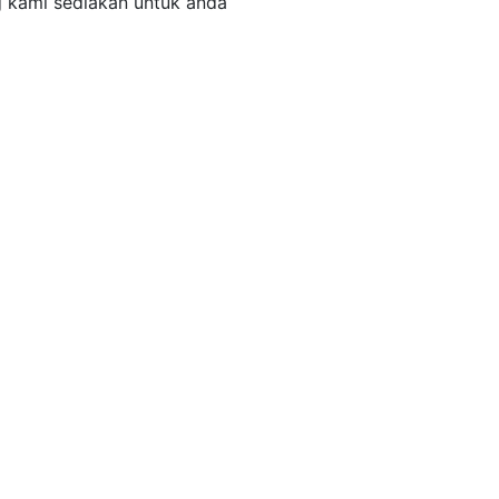
 kami sediakan untuk anda