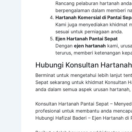
Rancang pelaburan hartanah anda
berpengalaman dalam memberi nas
Hartanah Komersial di Pantai Sep
Kami juga menyediakan khidmat 
sesuai untuk perniagaan anda.
Ejen Hartanah Pantai Sepat
Dengan
ejen hartanah
kami, urusa
terurus, memberi ketenangan kep
Hubungi Konsultan Hartanah
Berminat untuk mengetahui lebih lanjut te
Sepat sekarang untuk khidmat Konsultan H
anda dalam semua aspek urusan hartanah, d
Konsultan Hartanah Pantai Sepat – Menyed
profesional untuk membantu anda mencapai
Hubungi Hafizal Baderi – Ejen Hartanah di 