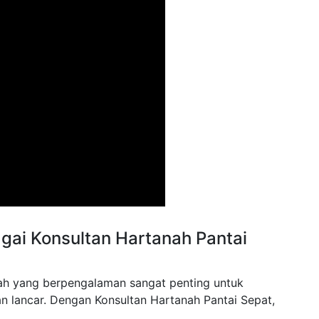
ai Konsultan Hartanah Pantai
nah yang berpengalaman sangat penting untuk
n lancar. Dengan Konsultan Hartanah Pantai Sepat,