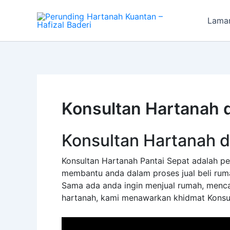
Skip
to
Lama
content
Konsultan Hartanah d
Konsultan Hartanah d
Konsultan Hartanah Pantai Sepat adalah p
membantu anda dalam proses jual beli ruma
Sama ada anda ingin menjual rumah, menca
hartanah, kami menawarkan khidmat Konsul