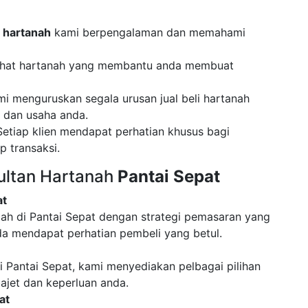
 hartanah
kami berpengalaman dan memahami
ihat hartanah yang membantu anda membuat
i menguruskan segala urusan jual beli hartanah
 dan usaha anda.
etiap klien mendapat perhatian khusus bagi
 transaksi.
ultan Hartanah
Pantai Sepat
at
h di Pantai Sepat dengan strategi pemasaran yang
a mendapat perhatian pembeli yang betul.
 Pantai Sepat, kami menyediakan pelbagai pilihan
ajet dan keperluan anda.
at